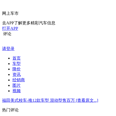
网上车市
去APP了解更多精彩汽车信息
打开APP
评论
请登录
首页
车型
降价
资讯
经销商
图片
视频
福田美式校车-推12款车型 混动型售百万
[查看原文...]
热门评论