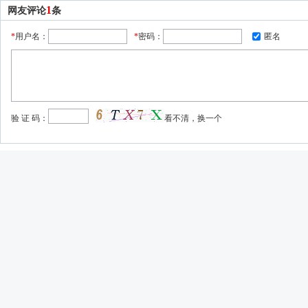
1
网友评论
条
*
用户名：
*
密码：
匿名
验 证 码：
看不清，换一个