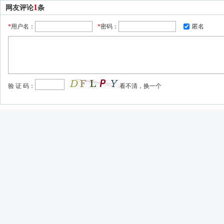
1
网友评论
条
*
用户名：
*
密码：
匿名
验 证 码：
看不清，换一个