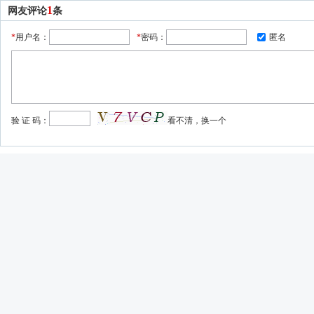
1
网友评论
条
*
用户名：
*
密码：
匿名
验 证 码：
看不清，换一个