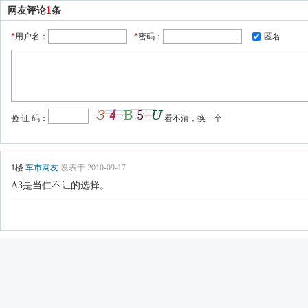
1
网友评论
条
*
用户名：
*
密码：
匿名
验 证 码：
看不清，换一个
1楼
车市网友
发表于 2010-09-17
A3是当仁不让的选择。