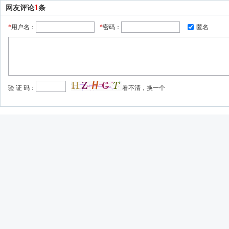
1
网友评论
条
*
用户名：
*
密码：
匿名
验 证 码：
看不清，换一个