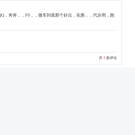
QQ，奔奔，，F0，，微车到底那个好点，实惠，，代步用，跑
共
1
条评论