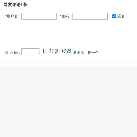
1
网友评论
条
*
用户名：
*
密码：
匿名
验 证 码：
看不清，换一个