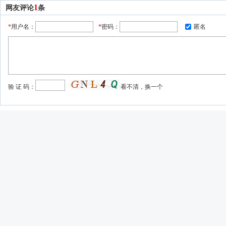
1
网友评论
条
*
用户名：
*
密码：
匿名
验 证 码：
看不清，换一个