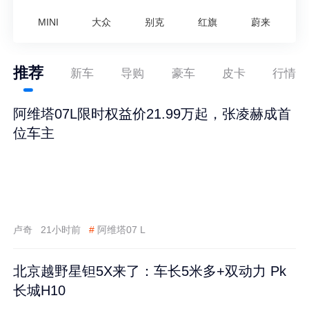
MINI
大众
别克
红旗
蔚来
推荐
新车
导购
豪车
皮卡
行情
阿维塔07L限时权益价21.99万起，张凌赫成首
位车主
卢奇
21小时前
#
阿维塔07 L
北京越野星钽5X来了：车长5米多+双动力 Pk
长城H10