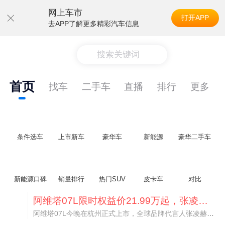
网上车市
打开APP
去APP了解更多精彩汽车信息
搜索关键词
首页
找车
二手车
直播
排行
更多
条件选车
上市新车
豪华车
新能源
豪华二手车
新能源口碑
销量排行
热门SUV
皮卡车
对比
阿维塔07L限时权益价21.99万起，张凌赫成首位车主
阿维塔07L今晚在杭州正式上市，全球品牌代言人张凌赫现场提车，成为这台车的第一位主人。三个版本：Elite纯电版22.99万，Max+后驱纯电版24.99万，Ultra三电机四驱版27.99万。