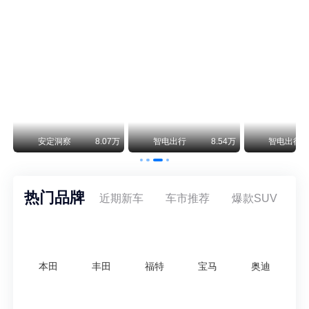
保时捷CEO证实：纯电718将复活！因为奥迪需要
保时捷新任CEO迈克尔·莱特斯最近接受德国《法兰克福汇报》采访，直接给纯电718项目吃了颗定心丸。之前外界传得沸沸扬扬，说这个项目可能推迟甚至取消，现在CEO亲自出面澄清：“关于电动718，我们已经得出结论，将会打造这款车型，因为这是经济上的最佳解决方案，也会是一款非常出色的汽车。”
阿维塔07L限时权益价21.99万起，张凌赫成首位车主
阿维塔07L今晚在杭州正式上市，全球品牌代言人张凌赫现场提车，成为这台车的第一位主人。三个版本：Elite纯电版22.99万，Max+后驱纯电版24.99万，Ultra三电机四驱版27.99万。
万
安定洞察
8.07万
智电出行
8.54万
智电出行
热门品牌
近期新车
车市推荐
爆款SUV
本田
丰田
福特
宝马
奥迪