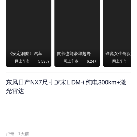
《安定洞察》汽车烧不烧油，和石油安全无关！
皮卡也能豪华越野！纵横F700上市，限时卖29.99万起
网上车市
网上车市
网上车市
5.53万
6.24万
东风日产NX7尺寸超宋L DM-i 纯电300km+激
光雷达
卢奇
1天前