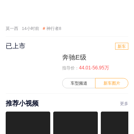
莫一西
14小时前
#
神行者8
已上市
新车
奔驰E级
44.01-56.95万
指导价：
车型频道
新车图片
推荐小视频
更多