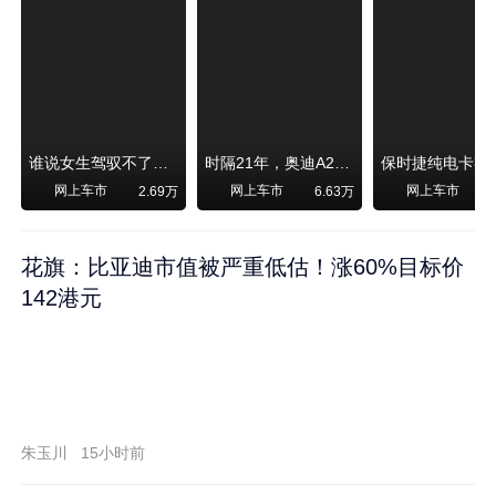
谁说女生驾驭不了大SUV？看我开问界M6驰骋坝上草原！
时隔21年，奥迪A2强势归来！
网上车市
网上车市
网上车市
2.69万
6.63万
1
花旗：比亚迪市值被严重低估！涨60%目标价
142港元
朱玉川
15小时前