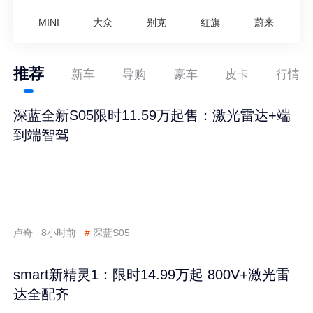
MINI
大众
别克
红旗
蔚来
推荐
新车
导购
豪车
皮卡
行情
深蓝全新S05限时11.59万起售：激光雷达+端
到端智驾
卢奇
8小时前
#
深蓝S05
smart新精灵1：限时14.99万起 800V+激光雷
达全配齐