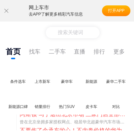
网上车市
打开APP
去APP了解更多精彩汽车信息
搜索关键词
首页
找车
二手车
直播
排行
更多
条件选车
上市新车
豪华车
新能源
豪华二手车
新能源口碑
销量排行
热门SUV
皮卡车
对比
不要伤了余承东的心！不内卷价格的华为，弥足珍贵！
纵观鸿蒙智行一路走来的发展路径，很难得地走出了一条和当下车市截然不同的道路：不靠降价走量、不参与低端价格厮杀，始终以技术迭代、架构创新、智能化体验升级、整车品质突破作为核心驱动力，稳步实现产品价值向上、品牌价格带稳步攀升。