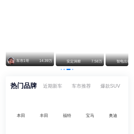
阿斯顿·马丁退出北京市场 三家门店全部关闭
曾在北京坐拥多家授权网点、稳居华北超豪华汽车市场重要一席的阿斯顿·马丁，如今彻底走完了在北京新车零售的全部征程。
不要伤了余承东的心！不内卷价格的华为，弥足珍贵！
纵观鸿蒙智行一路走来的发展路径，很难得地走出了一条和当下车市截然不同的道路：不靠降价走量、不参与低端价格厮杀，始终以技术迭代、架构创新、智能化体验升级、整车品质突破作为核心驱动力，稳步实现产品价值向上、品牌价格带稳步攀升。
万
智电出行
8.54万
智电出行
8.18万
智电出行
热门品牌
近期新车
车市推荐
爆款SUV
本田
丰田
福特
宝马
奥迪