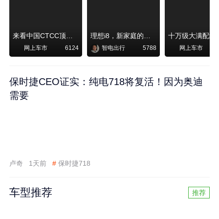
来看中国CTCC顶级赛事艾瑞泽8 pro赛车如何脱颖而出
理想i8，新家庭的刚需
网上车市
智电出行
网上车市
6124
5788
保时捷CEO证实：纯电718将复活！因为奥迪
需要
卢奇
1天前
#
保时捷718
车型推荐
推荐