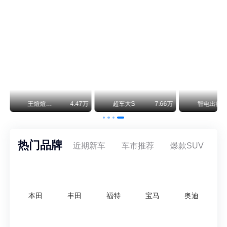
神行者目标年销30万辆，要把路虎销量翻倍
路虎品牌全球一年卖多少？大约38万辆。也就是说，这个刚复活的新能源品牌，目标是干到路虎全球销量的八成。如果真能跑到30万辆，两者加起来就是68万辆——比现在路虎单独的数字，翻了接近一倍！说“再造一个路虎”，真不夸张。
万
王煊煊的爱车日记
4.47万
超车大S
7.66万
智电出行
热门品牌
近期新车
车市推荐
爆款SUV
本田
丰田
福特
宝马
奥迪