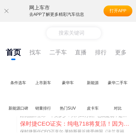
网上车市
打开APP
去APP了解更多精彩汽车信息
搜索关键词
首页
找车
二手车
直播
排行
更多
条件选车
上市新车
豪华车
新能源
豪华二手车
神行者目标年销30万辆，要把路虎销量翻倍
新能源口碑
销量排行
热门SUV
皮卡车
对比
路虎品牌全球一年卖多少？大约38万辆。也就是说，这个刚复活的新能源品牌，目标是干到路虎全球销量的八成。如果真能跑到30万辆，两者加起来就是68万辆——比现在路虎单独的数字，翻了接近一倍！说“再造一个路虎”，真不夸张。
保时捷CEO证实：纯电718将复活！因为奥迪需要
保时捷新任CEO迈克尔·莱特斯最近接受德国《法兰克福汇报》采访，直接给纯电718项目吃了颗定心丸。之前外界传得沸沸扬扬，说这个项目可能推迟甚至取消，现在CEO亲自出面澄清：“关于电动718，我们已经得出结论，将会打造这款车型，因为这是经济上的最佳解决方案，也会是一款非常出色的汽车。”